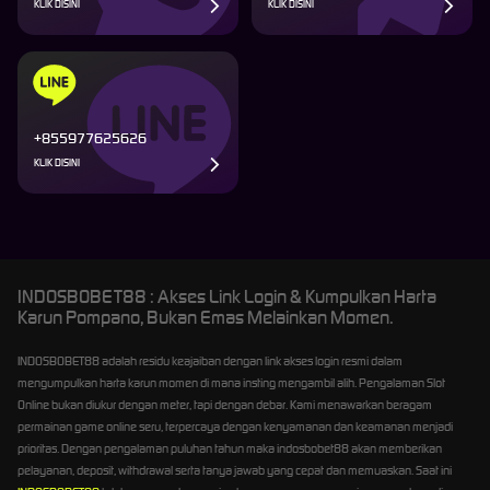
KLIK DISINI
KLIK DISINI
+855977625626
KLIK DISINI
INDOSBOBET88 : Akses Link Login & Kumpulkan Harta
Karun Pompano, Bukan Emas Melainkan Momen.
INDOSBOBET88 adalah residu keajaiban dengan link akses login resmi dalam
mengumpulkan harta karun momen di mana insting mengambil alih. Pengalaman Slot
Online bukan diukur dengan meter, tapi dengan debar. Kami menawarkan beragam
permainan game online seru, terpercaya dengan kenyamanan dan keamanan menjadi
prioritas. Dengan pengalaman puluhan tahun maka indosbobet88 akan memberikan
pelayanan, deposit, withdrawal serta tanya jawab yang cepat dan memuaskan. Saat ini