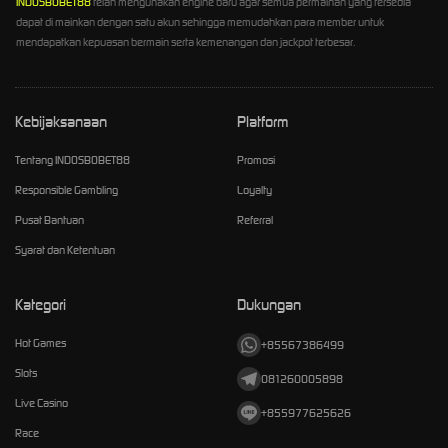
INDOSBOBET88
telah mengunakan engine baru agar semua permainan yang tersedia
dapat di mainkan dengan satu akun sehingga memudahkan para member untuk
mendapatkan kepuasan bermain serta kemenangan dan jackpot terbesar.
Kebijaksanaan
Platform
Tentang INDOSBOBET88
Promosi
Responsible Gambling
Loyalty
Pusat Bantuan
Referral
Syarat dan Ketentuan
Kategori
Dukungan
Hot Games
+85567386499
Slots
081260005898
Live Casino
+855977625626
Race