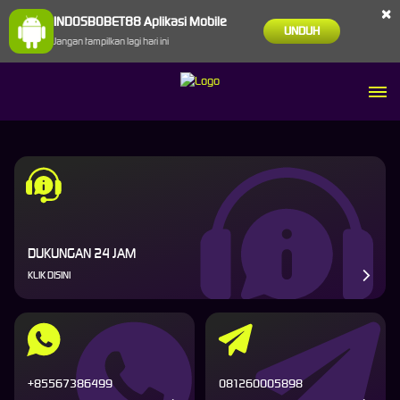
×
INDOSBOBET88 Aplikasi Mobile
UNDUH
Jangan tampilkan lagi hari ini
DUKUNGAN 24 JAM
KLIK DISINI
+85567386499
081260005898