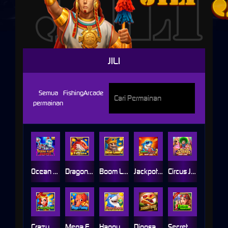
JILI
Semua
Fishing
Arcade
permainan
Ocean King Jackpot
Dragon Fortune
Boom Legend
Jackpot Fishing 2
Circus Jackpot
Crazy Hunter
Mega Fishing
Happy Fishing
Dinosaur Tycoon II
Secret Treasure