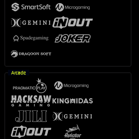
Arcade