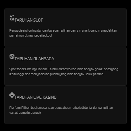
TARUHAN SLOT
Penyedia slot online dengan beragam pilihan game menarik yang memudahkan
pemain untuk mencapai jackpot
TARUHAN OLAHRAGA
Sportsbook Gaming Platform Terbaik menawarkan lebih banyak game, odds yang
lebih tinggi, dan menyediakan pilihan yang lebih banyak untuk pemain.
TARUHAN LIVE KASINO
Platform Pilihan bagi perusahaan-perusahaan terbaik di dunia, dengan pilihan
variasi game terbanyak