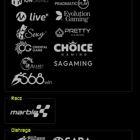
Race
Olahraga