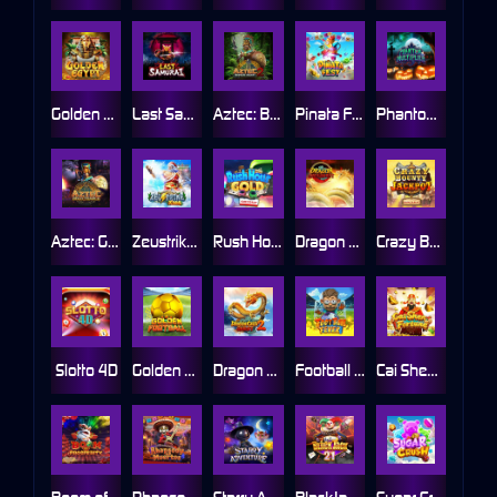
Golden Egypt
Last Samurai
Aztec: Bonus Hunt 2
Pinata Fest
Phantom Multiplier
Aztec: Gold Temple
Zeustrike Xmas
Rush Hour Gold
Dragon Chi’s Quest
Crazy Bounty: Jackpot
Slotto 4D
Golden Football
Dragon Chi's Quest 2
Football Fever
Cai Shen Fortune