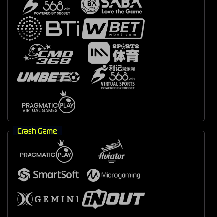
Crash Game