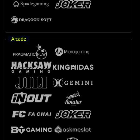
Arcade