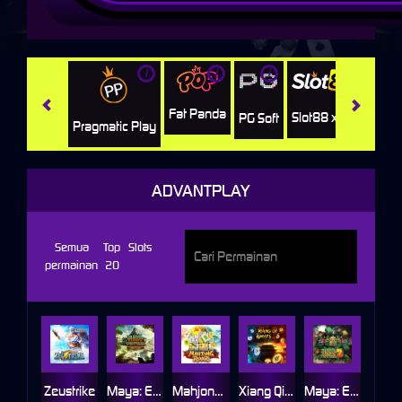
i
i
i
i
i
Facha
Fat Panda
Slot88 x PP
PG Soft
Pragmatic Play
ADVANTPLAY
Semua
Top
Slots
permainan
20
Zeustrike
Maya: Elemental Totem
Mahjong Roar
Xiang Qi Ways 2
Maya: Elemental Totem 2