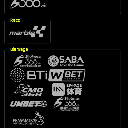
Race
Olahraga