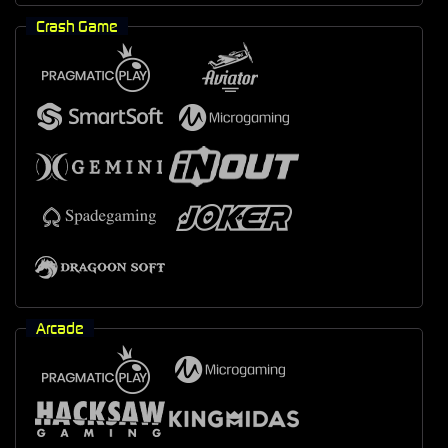
Crash Game
Arcade