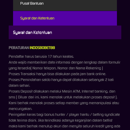
Pusat Bantuan
Syarat dan Ketentuan
Syarat dan Ketentuan
PERATURAN
INDOSBOBET88
Pendaftar harus berusia 17 tahun keatas.
Anda wajib memberikan data informasi dengan lengkap dalam formulir
yang tersedia( Nomor telepon, Nomor dan Nama Rekening )
Proses Transaksi hanya bisa dilakukan pada jam bank online.
Proses Pemindahan saldo hanya dapat dilakukan sebanyak 2 kali
dalam sehari.
Proses Deposit dilakukan melalui Mesin ATM, Internet banking, dan
sms ( Diluar dari ini, kami menolak untuk melakukan proses deposit ).
Kami berhak menolak proses setiap member yang memanipulasi atau
mencurigakan.
Peringatan keras bagi bonus hunter / player hantu / betting syndicate
tidak terima disini. Jika terindikasi adanya keganjilan dalam betlist
maka kami berhak menutup akun dan menyita seluruh kredit yang ada