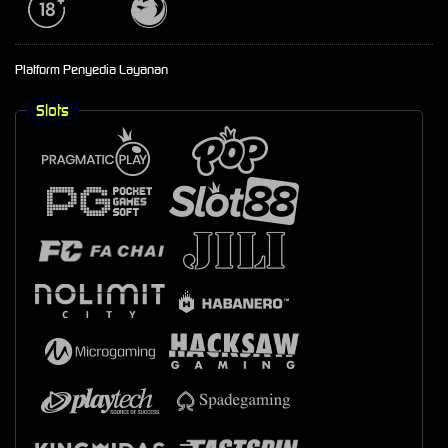
Platform Penyedia Layanan
Slots