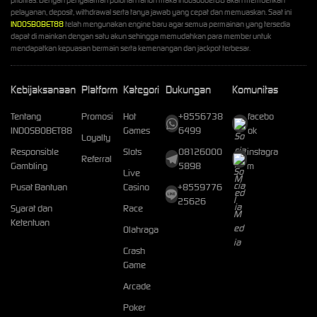
pelayanan, deposit, withdrawal serta tanya jawab yang cepat dan memuaskan. Saat ini
INDOSBOBET88
telah mengunakan engine baru agar semua permainan yang tersedia
dapat di mainkan dengan satu akun sehingga memudahkan para member untuk
mendapatkan kepuasan bermain serta kemenangan dan jackpot terbesar.
Kebijaksanaan
Platform
Kategori
Dukungan
Komunitas
Tentang
Promosi
Hot
+8556738
facebo
INDOSBOBET88
Games
6499
ok
Loyalty
Responsible
Slots
08126000
instagra
Referral
Gambling
5898
m
Live
Pusat Bantuan
Casino
+8559776
25626
Syarat dan
Race
Ketentuan
Olahraga
Crash
Game
Arcade
Poker