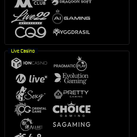
Live Casino