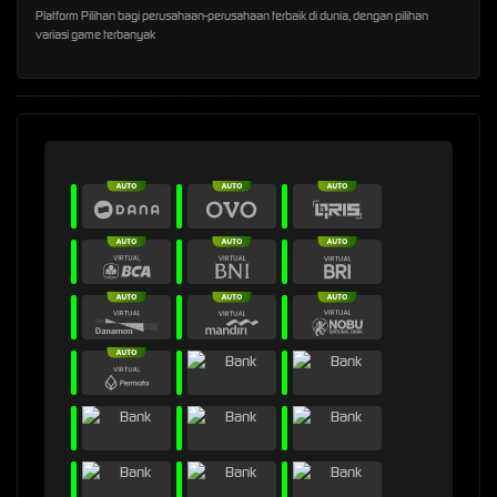
Platform Pilihan bagi perusahaan-perusahaan terbaik di dunia, dengan pilihan
variasi game terbanyak