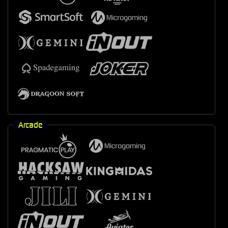
Arcade