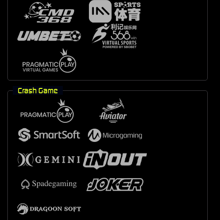
Crash Game