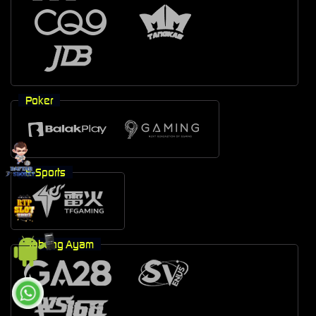
Poker
E-Sports
Sabung Ayam