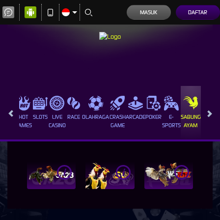
MASUK
DAFTAR
HOT
SLOTS
LIVE
RACE
OLAHRAGA
CRASH
ARCADE
POKER
E-
SABUNG
PROMOS
GAMES
CASINO
GAME
SPORTS
AYAM
i
i
i