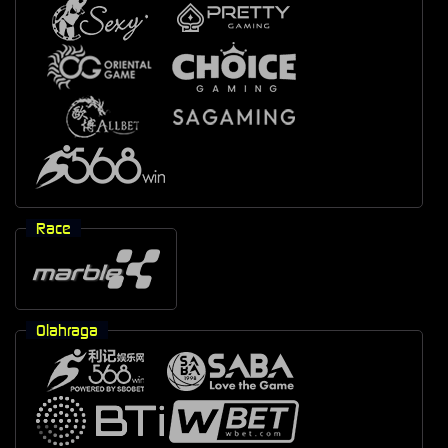
Race
Olahraga