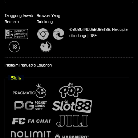
Tanggung Jawab
Browser Yang
Bermain
Didukung
©2026 INDOSBOBET88. Hak cipta
dilindungi | 18+
Platform Penyedia Layanan
Slots