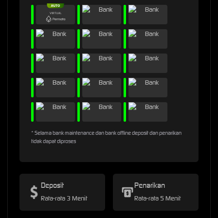
* Selama bank maintenance dan bank offline deposit dan penarikan
tidak dapat diproses
Deposit
Penarikan
Rata-rata 3 Menit
Rata-rata 5 Menit