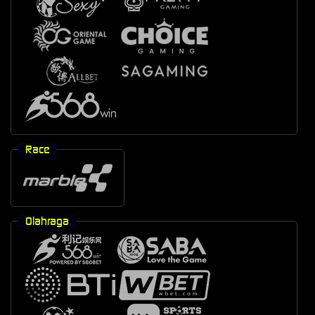
Race
Olahraga