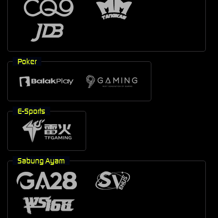
Poker
E-Sports
Sabung Ayam