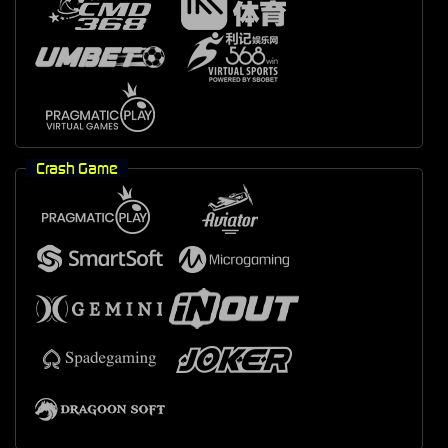
Crash Game